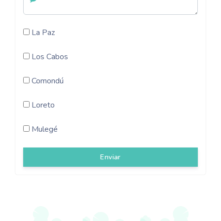
La Paz
Los Cabos
Comondú
Loreto
Mulegé