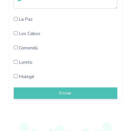
La Paz
Los Cabos
Comondú
Loreto
Mulegé