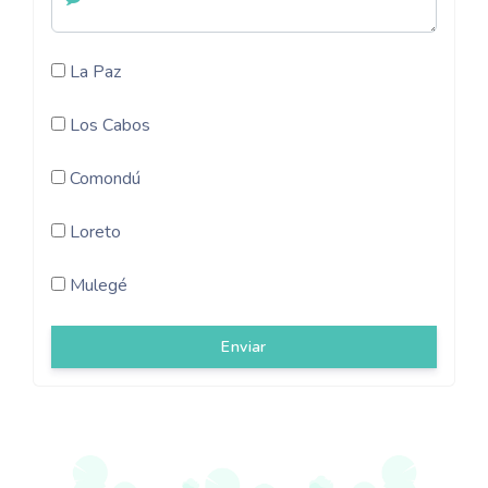
La Paz
Los Cabos
Comondú
Loreto
Mulegé