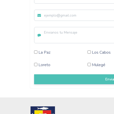
La Paz
Los Cabos
Loreto
Mulegé