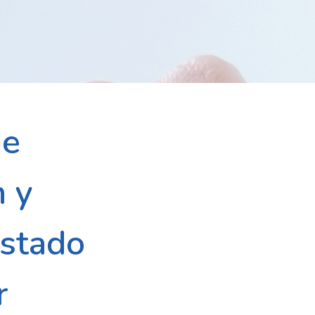
de
n y
Estado
r