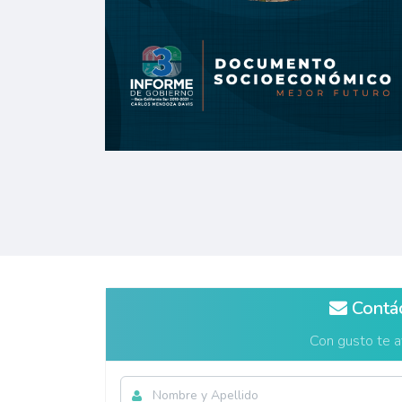
Contá
Con gusto te 