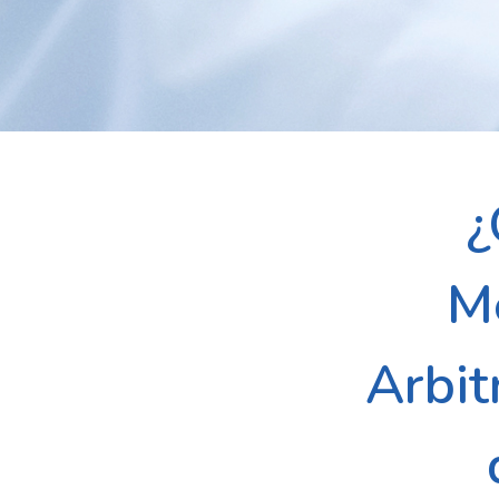
¿
Me
Arbit