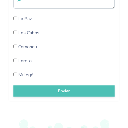
La Paz
Los Cabos
Comondú
Loreto
Mulegé