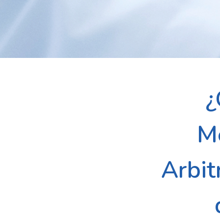
¿
Me
Arbit