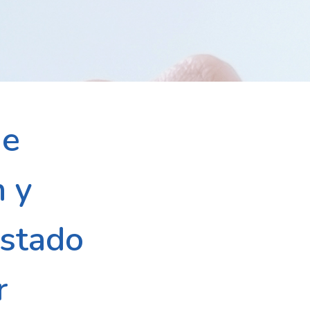
de
n y
Estado
r