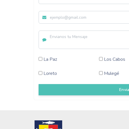
La Paz
Los Cabos
Loreto
Mulegé