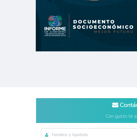
Contá
Con gusto te 