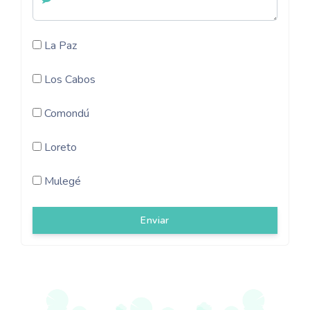
La Paz
Los Cabos
Comondú
Loreto
Mulegé