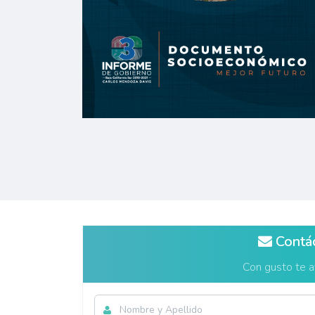
Contá
Con gusto te 