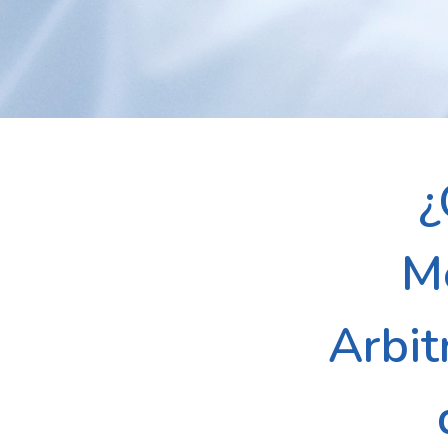
¿
Me
Arbit