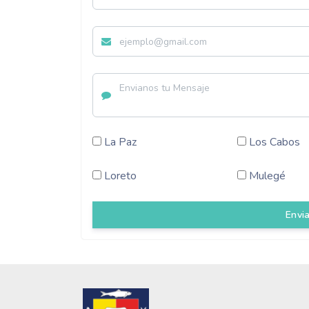
La Paz
Los Cabos
Loreto
Mulegé