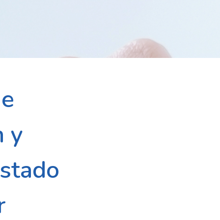
de
n y
Estado
r