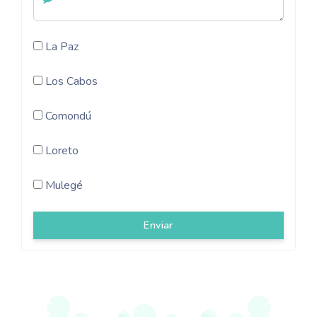
La Paz
Los Cabos
Comondú
Loreto
Mulegé