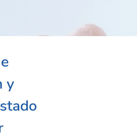
de
n y
Estado
r