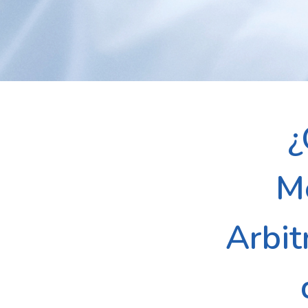
¿
Me
Arbit