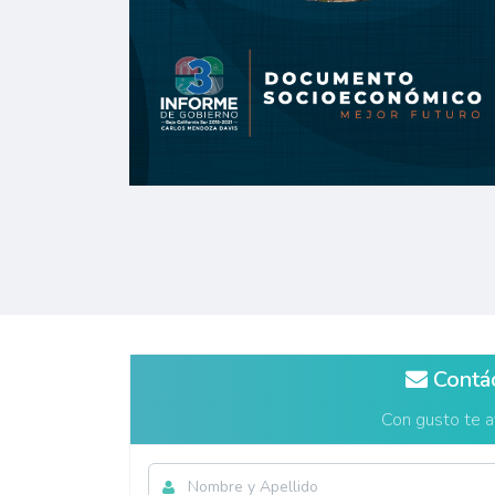
Contá
Con gusto te 