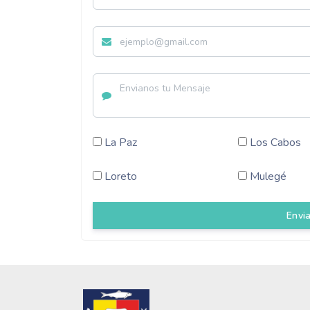
La Paz
Los Cabos
Loreto
Mulegé