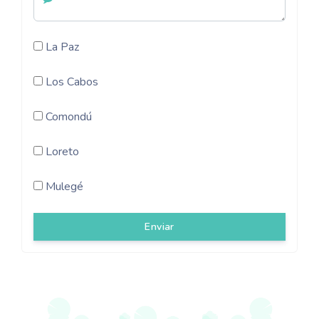
La Paz
Los Cabos
Comondú
Loreto
Mulegé