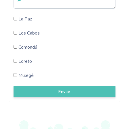
La Paz
Los Cabos
Comondú
Loreto
Mulegé