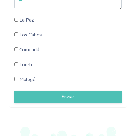
La Paz
Los Cabos
Comondú
Loreto
Mulegé