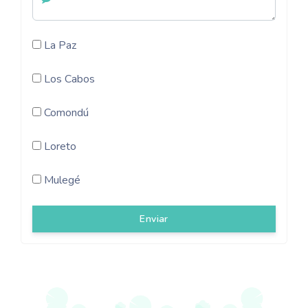
La Paz
Los Cabos
Comondú
Loreto
Mulegé